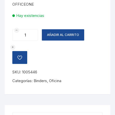
OFFICEONE
Hay existencias
CARPETA-
AÑADIR AL CARRITO
BINDER
CON
CUBIERTA
NEGRO
AÑADIR
3P
A
LA
cantidad
LISTA
SKU:
1005446
DE
DESEOS
Categorías:
Binders
,
Oficina