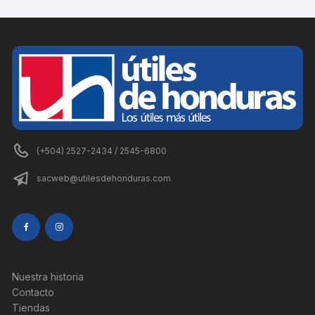
(+504) 2527-2434 / 2545-6800
sacweb@utilesdehonduras.com
Nuestra historia
Contacto
Tiendas