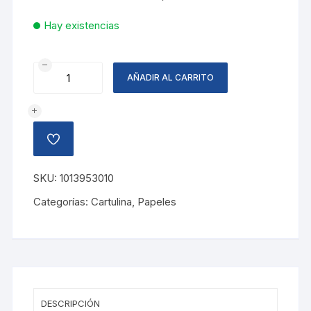
Hay existencias
CARTULINA
AÑADIR AL CARRITO
BICOLOR,
NARANJA/ROJO
cantidad
AÑADIR
A
LA
LISTA
SKU:
1013953010
DE
DESEOS
Categorías:
Cartulina
,
Papeles
DESCRIPCIÓN