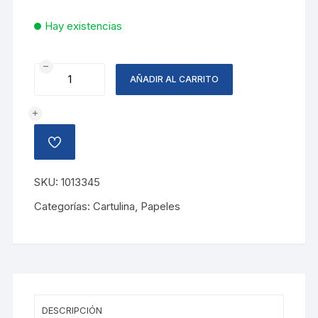
Hay existencias
CARTULINA
AÑADIR AL CARRITO
DISE?
O
CANASTA
PASTEL
AÑADIR
cantidad
A
LA
LISTA
SKU:
1013345
DE
DESEOS
Categorías:
Cartulina
,
Papeles
DESCRIPCIÓN