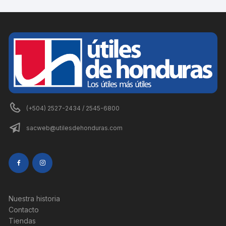
(+504) 2527-2434 / 2545-6800
sacweb@utilesdehonduras.com
Nuestra historia
Contacto
Tiendas