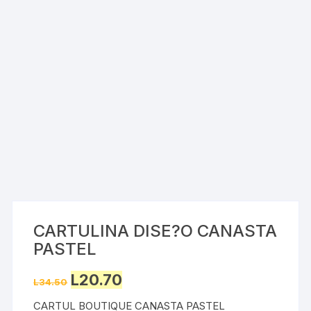
CARTULINA DISE?O CANASTA
PASTEL
Original
Current
L
20.70
L
34.50
price
price
was:
is:
CARTUL BOUTIQUE CANASTA PASTEL
L34.50.
L20.70.