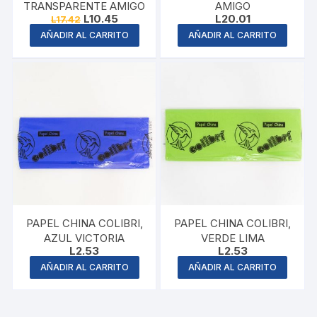
TRANSPARENTE AMIGO
AMIGO
Original
Current
L
10.45
L
20.01
L
17.42
price
price
AÑADIR AL CARRITO
AÑADIR AL CARRITO
was:
is:
L17.42.
L10.45.
PAPEL CHINA COLIBRI,
PAPEL CHINA COLIBRI,
AZUL VICTORIA
VERDE LIMA
L
2.53
L
2.53
AÑADIR AL CARRITO
AÑADIR AL CARRITO