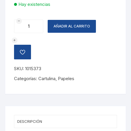
Hay existencias
CARTULINA
AÑADIR AL CARRITO
DISE?
O
RAMAS
LILA
AÑADIR
cantidad
A
LA
LISTA
SKU:
1015373
DE
DESEOS
Categorías:
Cartulina
,
Papeles
DESCRIPCIÓN