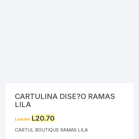
CARTULINA DISE?O RAMAS
LILA
Original
Current
L
20.70
L
34.50
price
price
was:
is:
CARTUL BOUTIQUE RAMAS LILA
L34.50.
L20.70.