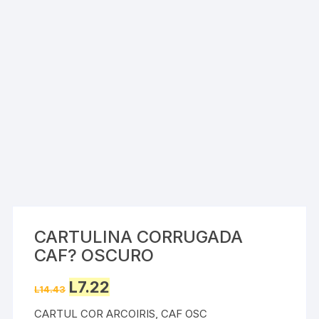
CARTULINA CORRUGADA
CAF? OSCURO
Original
Current
L
7.22
L
14.43
price
price
was:
is:
CARTUL COR ARCOIRIS, CAF OSC
L14.43.
L7.22.