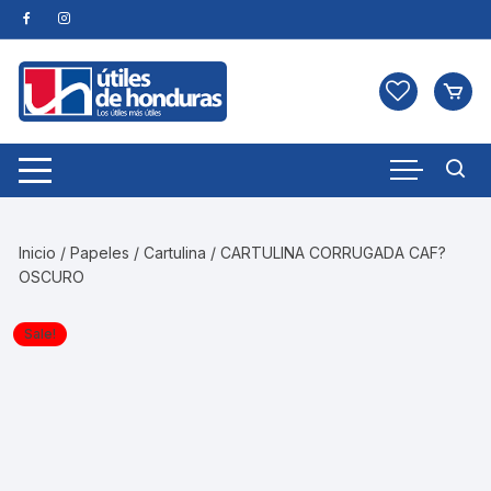
Skip
to
content
Inicio
/
Papeles
/
Cartulina
/ CARTULINA CORRUGADA CAF?
OSCURO
Sale!