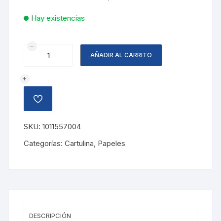
Hay existencias
CARTULINA
AÑADIR AL CARRITO
CORRUGADA
CAF?
OSCURO
cantidad
AÑADIR
A
LA
LISTA
SKU:
1011557004
DE
DESEOS
Categorías:
Cartulina
,
Papeles
DESCRIPCIÓN