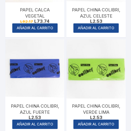
PAPEL CALCA
PAPEL CHINA COLIBRI,
VEGETAL
AZUL CELESTE
Original
Current
L
73.74
L
2.53
L
92.17
price
price
AÑADIR AL CARRITO
AÑADIR AL CARRITO
was:
is:
L92.17.
L73.74.
PAPEL CHINA COLIBRI,
PAPEL CHINA COLIBRI,
AZUL FUERTE
VERDE LIMA
L
2.53
L
2.53
AÑADIR AL CARRITO
AÑADIR AL CARRITO