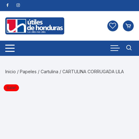
Skip
to
content
Inicio
/
Papeles
/
Cartulina
/ CARTULINA CORRUGADA LILA
Sale!