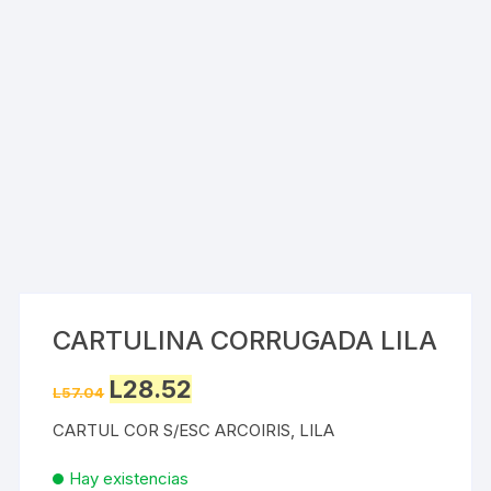
CARTULINA CORRUGADA LILA
Original
Current
L
28.52
L
57.04
price
price
was:
is:
CARTUL COR S/ESC ARCOIRIS, LILA
L57.04.
L28.52.
Hay existencias