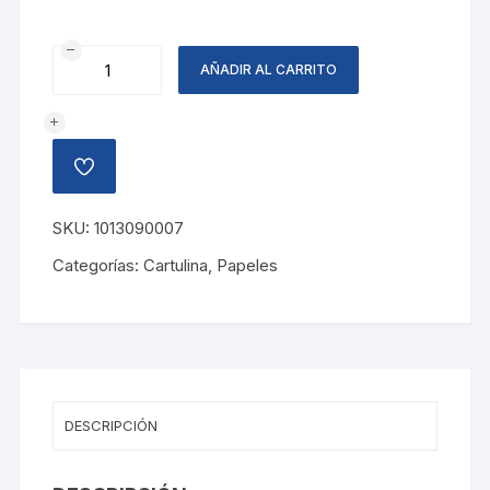
CARTULINA
AÑADIR AL CARRITO
CORRUGADA
LILA
cantidad
AÑADIR
A
LA
LISTA
SKU:
1013090007
DE
DESEOS
Categorías:
Cartulina
,
Papeles
DESCRIPCIÓN