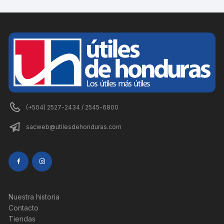
(+504) 2527-2434 / 2545-6800
sacweb@utilesdehonduras.com
Nuestra historia
Contacto
Tiendas