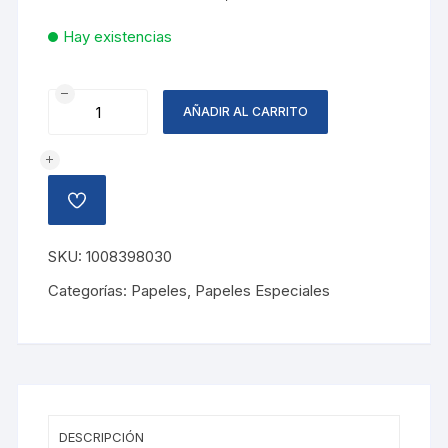
Hay existencias
PAPEL
AÑADIR AL CARRITO
CHINA
COLIBRI,
AZUL
VICTORIA
AÑADIR
cantidad
A
LA
LISTA
SKU:
1008398030
DE
DESEOS
Categorías:
Papeles
,
Papeles Especiales
DESCRIPCIÓN