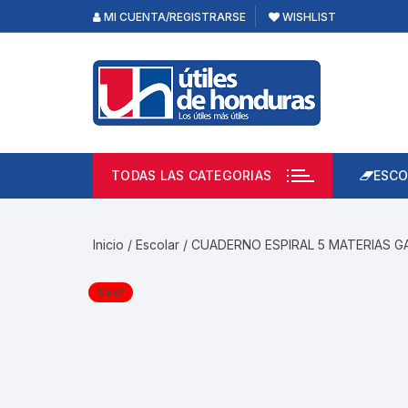
Skip
MI CUENTA/REGISTRARSE
WISHLIST
to
content
TODAS LAS CATEGORIAS
ESCO
Lápi
Emp
Inicio
/
Escolar
/ CUADERNO ESPIRAL 5 MATERIAS G
Acce
Prod
Sale!
Borr
Libre
Calc
Pape
Cuad
Limp