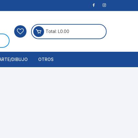
Total:
L
0.00
ARTE/DIBUJO
OTROS
rtículos Para Manualidades
ogía
erramientas
nstrumento de Dibujo