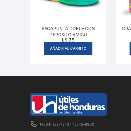
SACAPUNTA DOBLE CON
CRA
DEPOSITO AMIGO
L
9.75
AÑADIR AL CARRITO
(+504) 2527-2434 / 2545-6800