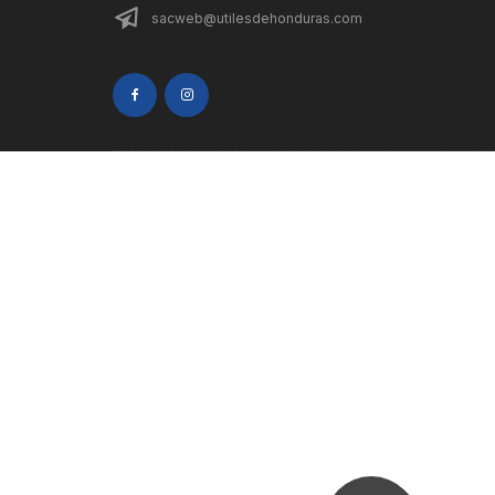
sacweb@utilesdehonduras.com