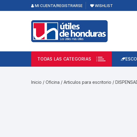
Skip
MI CUENTA/REGISTRARSE
WISHLIST
to
content
TODAS LAS CATEGORIAS
ESCO
Lápi
Emp
Inicio
/
Oficina
/
Articulos para escritorio
/ DISPENSA
Acce
Prod
Borr
Libre
Calc
Pape
Cuad
Limp