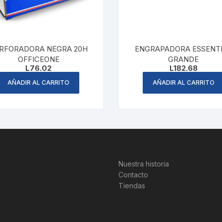
RFORADORA NEGRA 20H
ENGRAPADORA ESSENT
OFFICEONE
GRANDE
L
76.02
L
182.68
AÑADIR AL CARRITO
AÑADIR AL CARRITO
Nuestra historia
Contacto
Tiendas