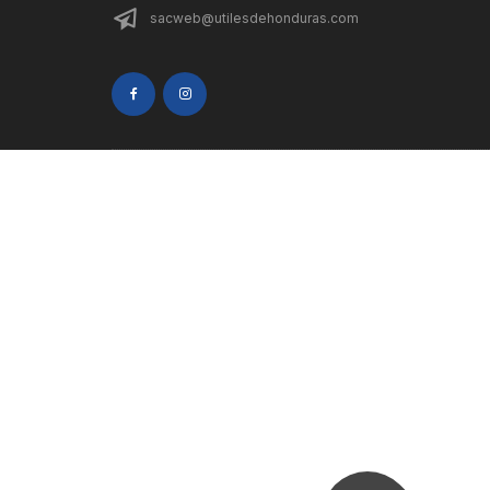
sacweb@utilesdehonduras.com