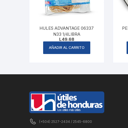
HULES ADVANTAGE 06337
PE
N33 1/4LIBRA
L
49.68
AÑADIR AL CARRITO
(+504) 2527-2434 / 2545-6800