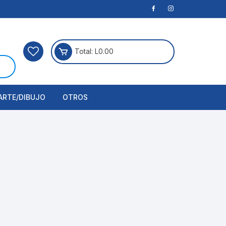
Total:
L
0.00
ARTE/DIBUJO
OTROS
rtículos Para Manualidades
ogía
erramientas
nstrumento de Dibujo