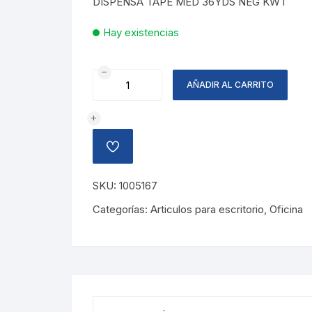
DISPENSA TAPE MED 36YDS NEG KWT
Hay existencias
DISPENSADOR
AÑADIR AL CARRITO
TAPE
MEDIANO
cantidad
AÑADIR
A
LA
LISTA
SKU:
1005167
DE
DESEOS
Categorías:
Articulos para escritorio
,
Oficina