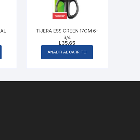
IAL
TIJERA ESS GREEN 17CM 6-
3/4
L
35.65
AÑADIR AL CARRITO