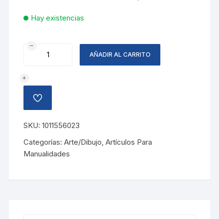
Hay existencias
FOAMY
AÑADIR AL CARRITO
ESCARCHADO
AZUL/LILA
cantidad
AÑADIR
A
LA
LISTA
SKU:
1011556023
DE
DESEOS
Categorías:
Arte/Dibujo
,
Artículos Para
Manualidades