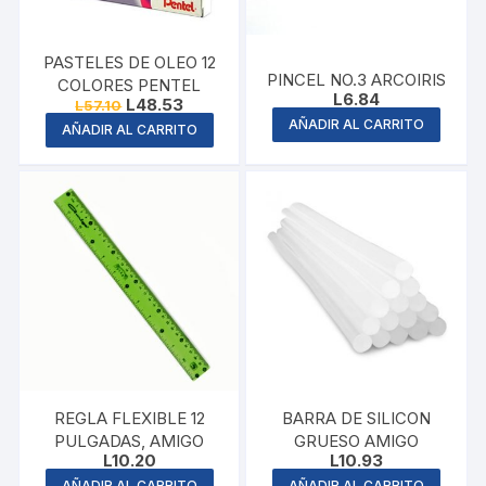
PASTELES DE OLEO 12
PINCEL NO.3 ARCOIRIS
COLORES PENTEL
L
6.84
Original
Current
L
48.53
L
57.10
price
price
AÑADIR AL CARRITO
AÑADIR AL CARRITO
was:
is:
L57.10.
L48.53.
REGLA FLEXIBLE 12
BARRA DE SILICON
PULGADAS, AMIGO
GRUESO AMIGO
L
10.20
L
10.93
AÑADIR AL CARRITO
AÑADIR AL CARRITO