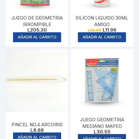
JUEGO DE GEOMETRIA
SILICON LIQUIDO 30ML
IRROMPIBLE
AMIGO
Original
Current
L
205.20
L
11.96
L
14.95
price
price
AÑADIR AL CARRITO
AÑADIR AL CARRITO
was:
is:
L14.95.
L11.96.
JUEGO GEOMETRIA
PINCEL NO.4 ARCOIRIS
MEDIANO MAPED
L
8.68
L
30.55
AÑADIR AL CARRITO
AÑADIR AL CARRITO