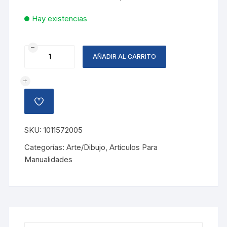
Hay existencias
FOAMY
AÑADIR AL CARRITO
ESCARCHADO
MORADO
cantidad
AÑADIR
A
LA
LISTA
SKU:
1011572005
DE
DESEOS
Categorías:
Arte/Dibujo
,
Artículos Para
Manualidades