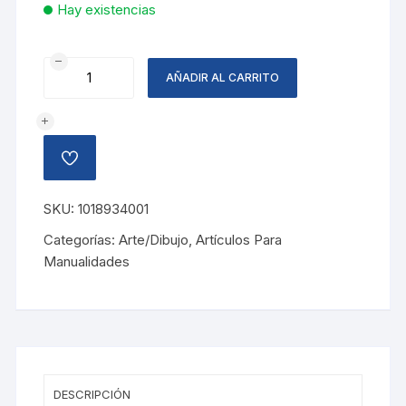
Hay existencias
FOAMY
AÑADIR AL CARRITO
METALIZADO
AZUL
cantidad
AÑADIR
A
LA
LISTA
SKU:
1018934001
DE
DESEOS
Categorías:
Arte/Dibujo
,
Artículos Para
Manualidades
DESCRIPCIÓN