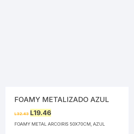
FOAMY METALIZADO AZUL
Original
Current
L
19.46
L
32.43
price
price
was:
is:
FOAMY METAL ARCOIRIS 50X70CM, AZUL
L32.43.
L19.46.