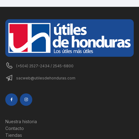
(+504) 2527-2434 / 2545-6800
sacweb@utilesdehonduras.com
Nuestra historia
Contacto
Tiendas