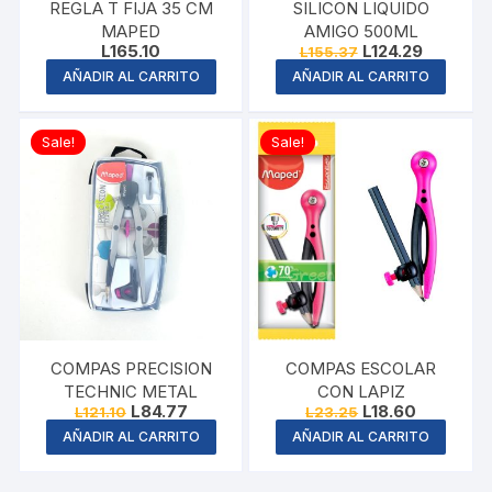
REGLA T FIJA 35 CM
SILICON LIQUIDO
MAPED
AMIGO 500ML
Original
Current
L
165.10
L
124.29
L
155.37
price
price
AÑADIR AL CARRITO
AÑADIR AL CARRITO
was:
is:
L155.37.
L124.29.
Sale!
Sale!
COMPAS PRECISION
COMPAS ESCOLAR
TECHNIC METAL
CON LAPIZ
Original
Current
Original
Current
L
84.77
L
18.60
L
121.10
L
23.25
price
price
price
price
AÑADIR AL CARRITO
AÑADIR AL CARRITO
was:
is:
was:
is:
L121.10.
L84.77.
L23.25.
L18.60.