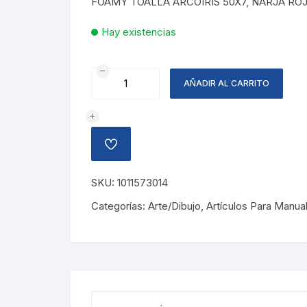
FOAMY TOALLA ARCOIRIS 50X7, NARJA ROJ
Hay existencias
FOAMY
AÑADIR AL CARRITO
TOALLA
ARCOIRIS,
NARANJA
ROJIZO
AÑADIR
cantidad
A
LA
LISTA
SKU:
1011573014
DE
DESEOS
Categorías:
Arte/Dibujo
,
Artículos Para Manua