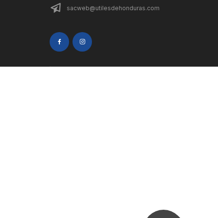
sacweb@utilesdehonduras.com