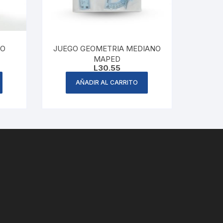
GO
JUEGO GEOMETRIA MEDIANO
MAPED
rent
L
30.55
ce
AÑADIR AL CARRITO
4.29.