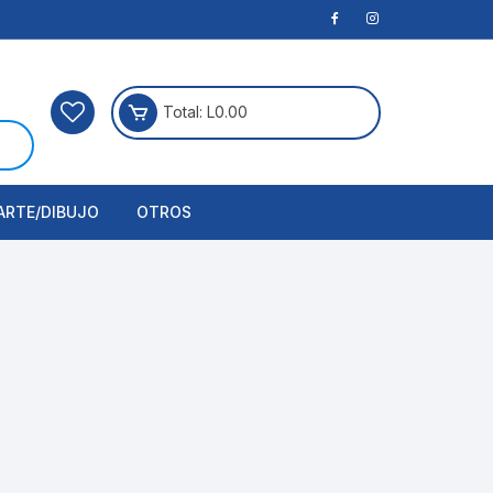
Total:
L
0.00
ARTE/DIBUJO
OTROS
rtículos Para Manualidades
ogía
erramientas
nstrumento de Dibujo