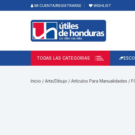
Skip
MI CUENTA/REGISTRARSE
WISHLIST
to
content
TODAS LAS CATEGORIAS
ESCO
Lápi
Emp
Inicio
/
Arte/Dibujo
/
Artículos Para Manualidades
/ F
Acce
Prod
Borr
Libre
Calc
Pape
Cuad
Limp