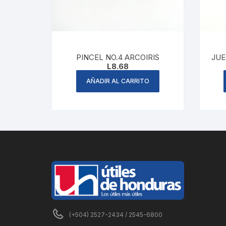
PINCEL NO.4 ARCOIRIS
JUE
L
8.68
AÑADIR AL CARRITO
(+504) 2527-2434 / 2545-6800