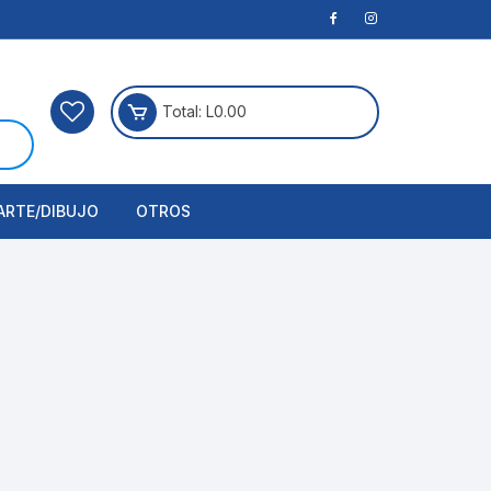
Total:
L
0.00
ARTE/DIBUJO
OTROS
rtículos Para Manualidades
ogía
erramientas
nstrumento de Dibujo