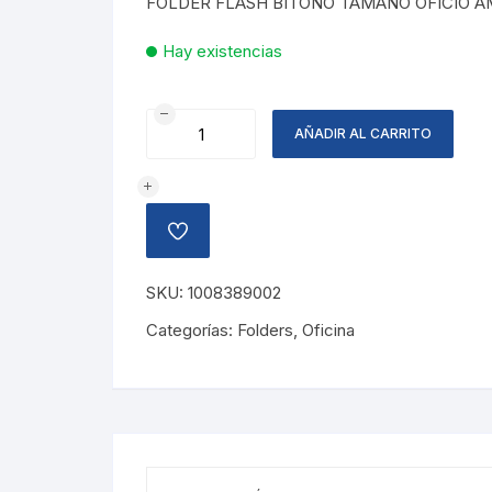
FOLDER FLASH BITONO TAMAÑO OFICIO A
Hay existencias
FOLDER
AÑADIR AL CARRITO
OFICIO
AMARILLO
FLASH
BITONO
AÑADIR
cantidad
A
LA
LISTA
SKU:
1008389002
DE
DESEOS
Categorías:
Folders
,
Oficina