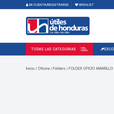
Skip
MI CUENTA/REGISTRARSE
WISHLIST
to
content
TODAS LAS CATEGORIAS
ESCO
Lápi
Emp
Inicio
/
Oficina
/
Folders
/ FOLDER OFICIO AMARILLO
Acce
Prod
Borr
Libre
Calc
Pape
Cuad
Limp