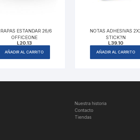
RAPAS ESTANDAR 26/6
NOTAS ADHESIVAS 2X
OFFICEONE
STICK?N
L
20.13
L
39.10
AÑADIR AL CARRITO
AÑADIR AL CARRITO
Nuestra historia
Contacto
Tiendas