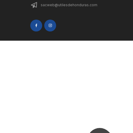
sacweb@utilesdehonduras.com