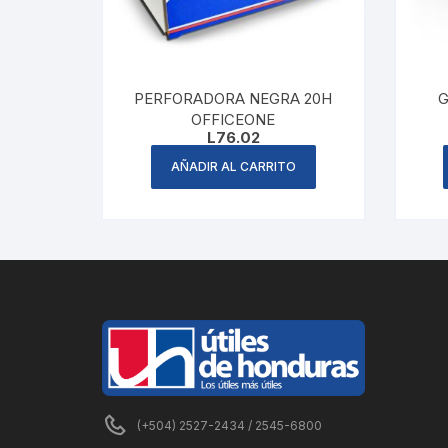
PERFORADORA NEGRA 20H
G
OFFICEONE
L
76.02
AÑADIR AL CARRITO
(+504) 2527-2434 / 2545-6800