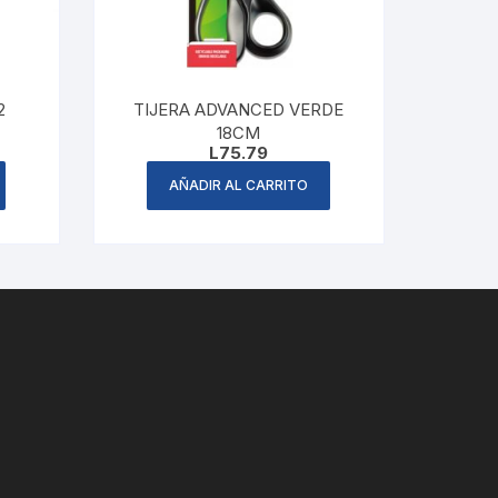
2
TIJERA ADVANCED VERDE
18CM
L
75.79
AÑADIR AL CARRITO