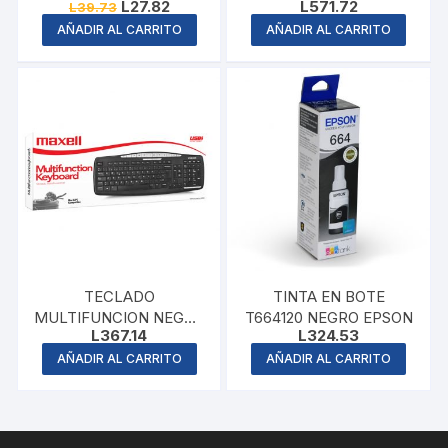
Original
Current
L
27.82
L
571.72
L
39.73
price
price
AÑADIR AL CARRITO
AÑADIR AL CARRITO
was:
is:
L39.73.
L27.82.
TECLADO
TINTA EN BOTE
MULTIFUNCION NEGRO
T664120 NEGRO EPSON
L
367.14
L
324.53
MAXELL
AÑADIR AL CARRITO
AÑADIR AL CARRITO