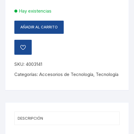
Hay existencias
AÑADIR AL CARRITO
HUB
USB
4
AÑADIR
PUERTOS
A
LA
MAXELL
LISTA
SKU:
4003141
cantidad
DE
DESEOS
Categorías:
Accesorios de Tecnología
,
Tecnología
DESCRIPCIÓN