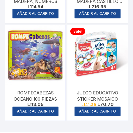
MADERA, NUMEROS
MADERA CASTILLO
L
114.54
L
216.95
PRINCESA
AÑADIR AL CARRITO
AÑADIR AL CARRITO
Sale!
ROMPECABEZAS
JUEGO EDUCATIVO
OCEANO 100 PIEZAS
STICKER MOSAICO
Original
Current
L
113.05
L
70.70
L
141.39
price
price
AÑADIR AL CARRITO
AÑADIR AL CARRITO
was:
is:
L141.39.
L70.70.