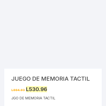
JUEGO DE MEMORIA TACTIL
Original
Current
L
530.96
L
884.93
price
price
was:
is:
JGO DE MEMORIA TACTIL
L884.93.
L530.96.