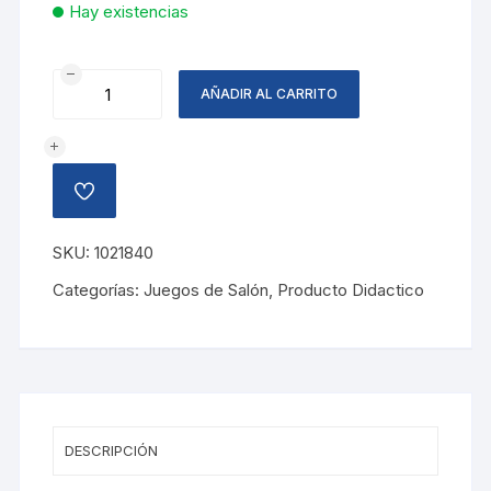
Hay existencias
JUEGO
AÑADIR AL CARRITO
DE
MEMORIA
TACTIL
cantidad
AÑADIR
A
LA
LISTA
SKU:
1021840
DE
DESEOS
Categorías:
Juegos de Salón
,
Producto Didactico
DESCRIPCIÓN