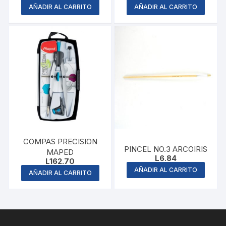
price
price
AÑADIR AL CARRITO
AÑADIR AL CARRITO
was:
is:
L14.95.
L11.96.
COMPAS PRECISION
PINCEL NO.3 ARCOIRIS
MAPED
L
6.84
L
162.70
AÑADIR AL CARRITO
AÑADIR AL CARRITO