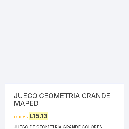
JUEGO GEOMETRIA GRANDE
MAPED
Original
Current
L
15.13
L
30.25
price
price
was:
is:
JUEGO DE GEOMETRIA GRANDE COLORES
L30.25.
L15.13.