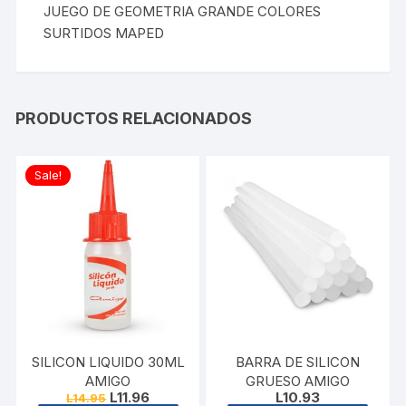
JUEGO DE GEOMETRIA GRANDE COLORES
SURTIDOS MAPED
PRODUCTOS RELACIONADOS
Sale!
SILICON LIQUIDO 30ML
BARRA DE SILICON
AMIGO
GRUESO AMIGO
Original
Current
L
11.96
L
10.93
L
14.95