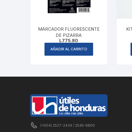
MARCADOR FLUORESCENTE
KI
DE PIZARRA
L
775.80
AÑADIR AL CARRITO
(+504) 2527-2434 / 2545-6800