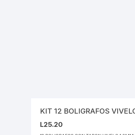
Cray
Stic
Saca
Pint
Plast
Tarj
Tijer
Gom
KIT 12 BOLIGRAFOS VIVEL
Marc
L
25.20