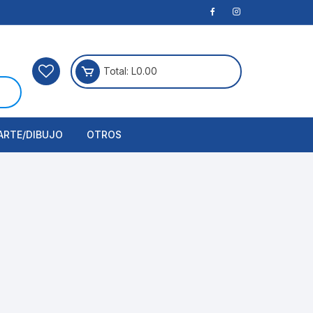
Total:
L
0.00
ARTE/DIBUJO
OTROS
rtículos Para Manualidades
ogía
erramientas
nstrumento de Dibujo