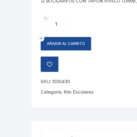
12 BOLIGRAFOS CON TAPON VIVELO 1.0MM
KIT
12
BOLIGRAFOS
VIVELO
AÑADIR AL CARRITO
ROJO
cantidad
AÑADIR
A
LA
LISTA
SKU:
1020430
DE
DESEOS
Categoría:
Kits Escolares