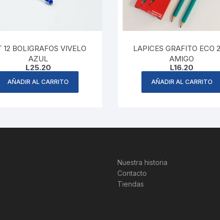
T 12 BOLIGRAFOS VIVELO
LAPICES GRAFITO ECO 
AZUL
AMIGO
L
25.20
L
16.20
AÑADIR AL CARRITO
AÑADIR AL CARRITO
Nuestra historia
Contacto
Tiendas