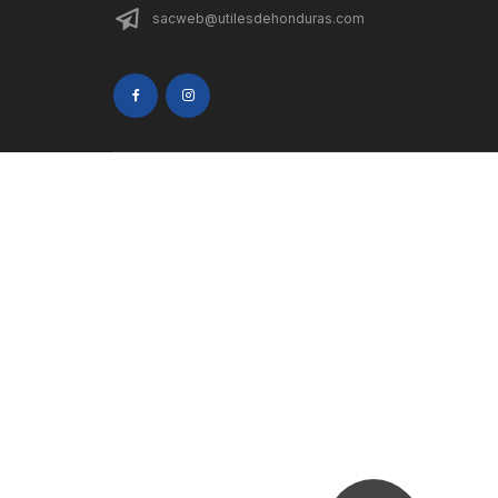
sacweb@utilesdehonduras.com