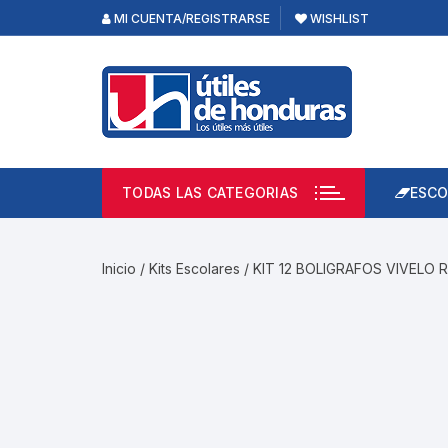
Skip
MI CUENTA/REGISTRARSE
WISHLIST
to
content
TODAS LAS CATEGORIAS
ESCO
Lápi
Emp
Inicio
/
Kits Escolares
/ KIT 12 BOLIGRAFOS VIVELO 
Acce
Prod
Borr
Libre
Calc
Pape
Cuad
Limp