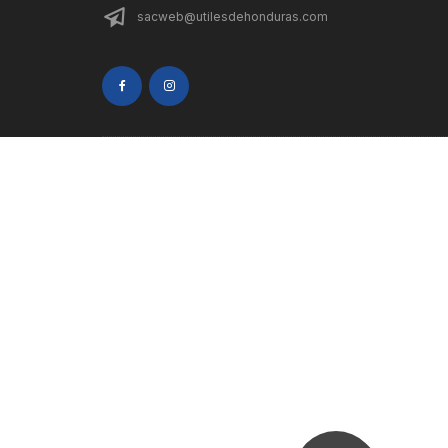
sacweb@utilesdehonduras.com