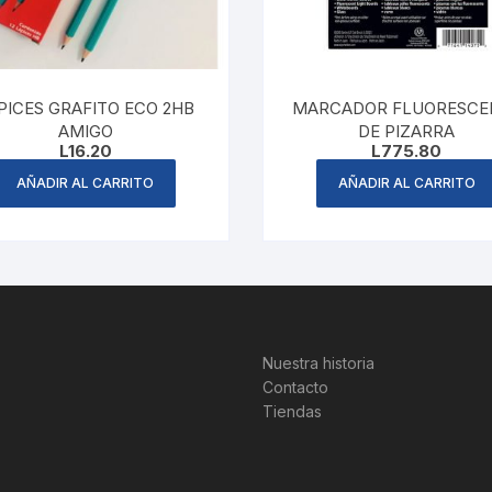
PICES GRAFITO ECO 2HB
MARCADOR FLUORESCE
AMIGO
DE PIZARRA
L
16.20
L
775.80
AÑADIR AL CARRITO
AÑADIR AL CARRITO
Nuestra historia
Contacto
Tiendas