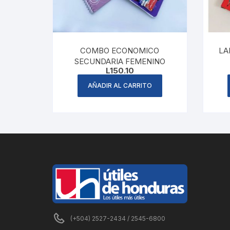
COMBO ECONOMICO
LA
SECUNDARIA FEMENINO
L
150.10
AÑADIR AL CARRITO
(+504) 2527-2434 / 2545-6800