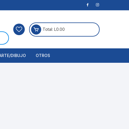
Total:
L
0.00
ARTE/DIBUJO
OTROS
rtículos Para Manualidades
ogía
erramientas
nstrumento de Dibujo