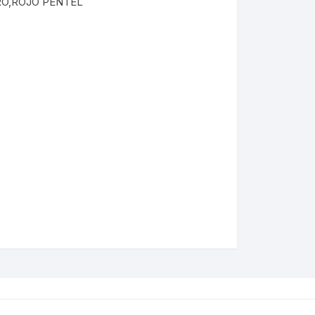
RO,ROJO PENTEL
Folders
Gafetes