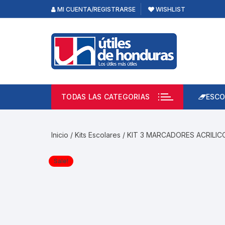
Skip
MI CUENTA/REGISTRARSE
WISHLIST
to
content
TODAS LAS CATEGORIAS
ESCO
Lápi
Emp
Inicio
/
Kits Escolares
/ KIT 3 MARCADORES ACRILIC
Acce
Prod
Sale!
Borr
Libre
Calc
Pape
Cuad
Limp