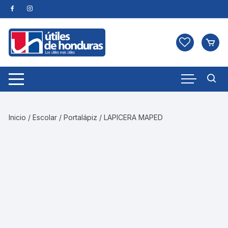
Skip
to
content
Inicio
/
Escolar
/
Portalápiz
/ LAPICERA MAPED