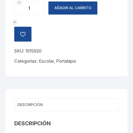
LAPICERA
AÑADIR AL CARRITO
MAPED
cantidad
AÑADIR
A
LA
LISTA
SKU:
1015920
DE
DESEOS
Categorías:
Escolar
,
Portalápiz
DESCRIPCIÓN
DESCRIPCIÓN