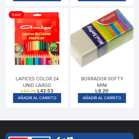
Sale!
LAPICES COLOR 24
BORRADOR SOFTY
UNID LARGO
MINI
Original
Current
L
42.53
L
6.20
L
60.75
price
price
AÑADIR AL CARRITO
AÑADIR AL CARRITO
was:
is:
L60.75.
L42.53.