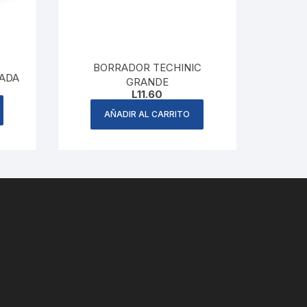
BORRADOR TECHINIC
YADA
GRANDE
L
11.60
AÑADIR AL CARRITO