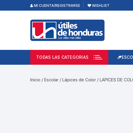
Skip
MI CUENTA/REGISTRARSE
WISHLIST
to
content
TODAS LAS CATEGORIAS
ESCO
Lápi
Emp
Inicio
/
Escolar
/
Lápices de Color
/ LAPICES DE COL
Acce
Prod
Borr
Libre
Calc
Pape
Cuad
Limp