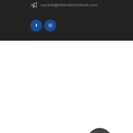
sacweb@utilesdehonduras.com