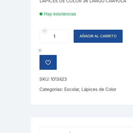
LAPICES DE COLOR 36 LARGO CRAYOLA
Hay existencias
LAPICES
AÑADIR AL CARRITO
DE
COLOR
36
UNID
AÑADIR
LARGO
A
LA
cantidad
LISTA
SKU:
1013423
DE
DESEOS
Categorías:
Escolar
,
Lápices de Color