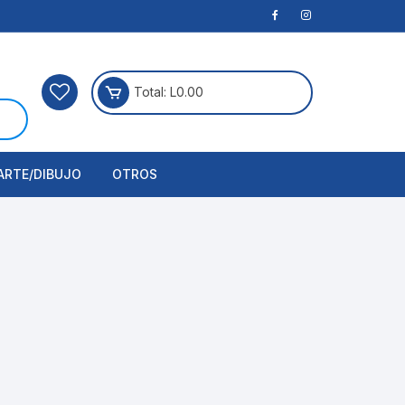
Total:
L
0.00
ARTE/DIBUJO
OTROS
rtículos Para Manualidades
ogía
erramientas
nstrumento de Dibujo