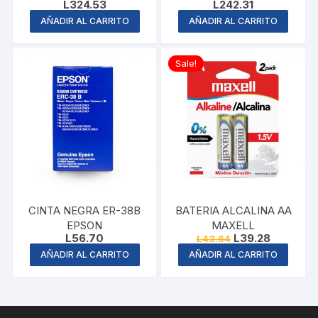
L
324.53
L
242.31
EPSON
AÑADIR AL CARRITO
AÑADIR AL CARRITO
Sale!
CINTA NEGRA ER-38B
BATERIA ALCALINA AA
EPSON
MAXELL
Original
Current
L
56.70
L
39.28
L
43.64
price
price
AÑADIR AL CARRITO
AÑADIR AL CARRITO
was:
is:
L43.64.
L39.28.