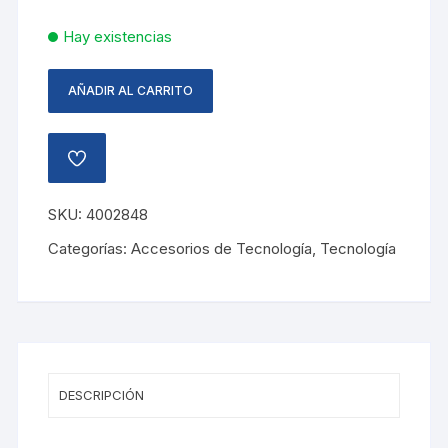
Hay existencias
AÑADIR AL CARRITO
MOUSE
INALAMBRICO
TIPO
AÑADIR
C
A
LA
MAXELL
LISTA
SKU:
4002848
cantidad
DE
DESEOS
Categorías:
Accesorios de Tecnología
,
Tecnología
DESCRIPCIÓN