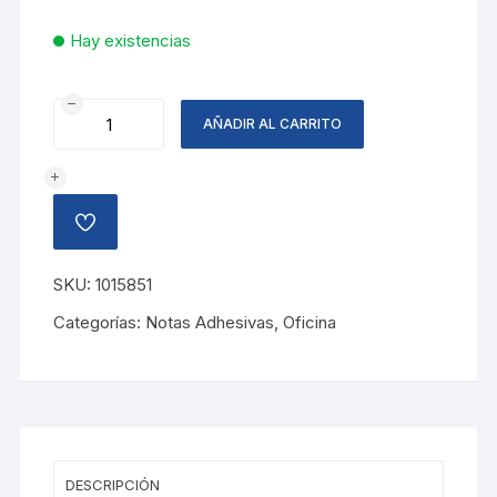
Hay existencias
NOTAS
AÑADIR AL CARRITO
ADHESIVAS
3X3
AMARILLO
cantidad
AÑADIR
A
LA
LISTA
SKU:
1015851
DE
DESEOS
Categorías:
Notas Adhesivas
,
Oficina
DESCRIPCIÓN