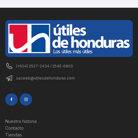
(+504) 2527-2434 / 2545-6800
sacweb@utilesdehonduras.com
Nuestra historia
Contacto
Tiendas