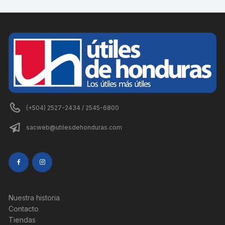
(+504) 2527-2434 / 2545-6800
sacweb@utilesdehonduras.com
Nuestra historia
Contacto
Tiendas