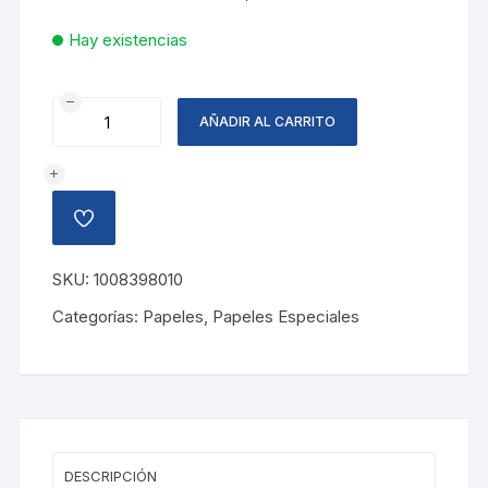
Hay existencias
PAPEL
AÑADIR AL CARRITO
CHINA
COLIBRI,
AMARILLO
cantidad
AÑADIR
A
LA
LISTA
SKU:
1008398010
DE
DESEOS
Categorías:
Papeles
,
Papeles Especiales
DESCRIPCIÓN