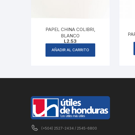
PAPEL CHINA COLIBRI,
PA
BLANCO
L
2.53
AÑADIR AL CARRITO
(+504) 2527-2434 / 2545-6800