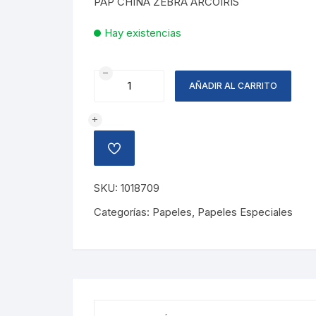
PAP CHINA ZEBRA ARCOIRIS
L3.05.
L1.83.
Hay existencias
PAPEL
AÑADIR AL CARRITO
CHINA
DISE?
O
ZEBRA
AÑADIR
cantidad
A
LA
LISTA
SKU:
1018709
DE
DESEOS
Categorías:
Papeles
,
Papeles Especiales