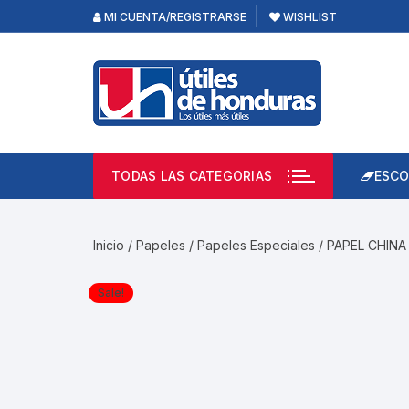
Skip
MI CUENTA/REGISTRARSE
WISHLIST
to
content
TODAS LAS CATEGORIAS
ESCO
Lápi
Emp
Inicio
/
Papeles
/
Papeles Especiales
/ PAPEL CHINA
Acce
Prod
Sale!
Borr
Libre
Calc
Pape
Cuad
Limp