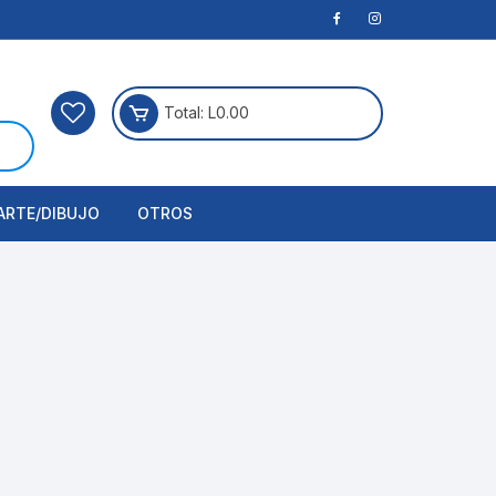
Total:
L
0.00
ARTE/DIBUJO
OTROS
rtículos Para Manualidades
ogía
erramientas
nstrumento de Dibujo