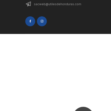
sacweb@utilesdehonduras.com