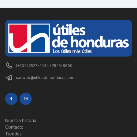
(+504) 2527-2434 / 2545-6800
sacweb@utilesdehonduras.com
Nuestra historia
Contacto
Tiendas