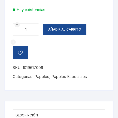
Hay existencias
PAPEL
AÑADIR AL CARRITO
AMERICA,
AZUL
PASTEL
cantidad
AÑADIR
A
LA
LISTA
SKU:
1019617009
DE
DESEOS
Categorías:
Papeles
,
Papeles Especiales
DESCRIPCIÓN