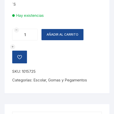
´S
Hay existencias
PEGAMENTO
AÑADIR AL CARRITO
GEL
TRANSPARENTE
5
OZ
AÑADIR
cantidad
A
LA
LISTA
SKU:
1015725
DE
DESEOS
Categorías:
Escolar
,
Gomas y Pegamentos