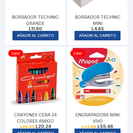
BORRADOR TECHINIC
BORRADOR TECHNIC
GRANDE
MINI
L
11.60
L
4.65
AÑADIR AL CARRITO
AÑADIR AL CARRITO
Sale!
Sale!
CRAYONES CERA 24
ENGRAPADORA MINI
COLORES AMIGO
VIVO
Original
Current
Original
Current
L
20.24
L
55.46
L
25.30
L
73.95
price
price
price
price