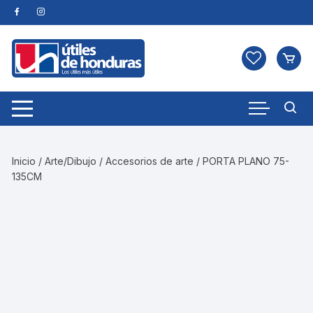
Skip
to
content
Inicio
/
Arte/Dibujo
/
Accesorios de arte
/ PORTA PLANO 75-
135CM