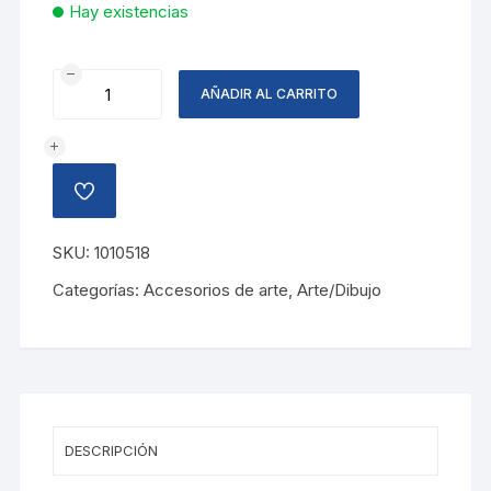
Hay existencias
PORTA
AÑADIR AL CARRITO
PLANO
75-
135CM
cantidad
AÑADIR
A
LA
LISTA
SKU:
1010518
DE
DESEOS
Categorías:
Accesorios de arte
,
Arte/Dibujo
DESCRIPCIÓN