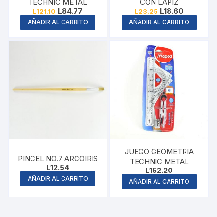
TECHNIC METAL
CON LAPIZ
Original
Current
Original
Current
L
84.77
L
18.60
L
121.10
L
23.25
price
price
price
price
AÑADIR AL CARRITO
AÑADIR AL CARRITO
was:
is:
was:
is:
L121.10.
L84.77.
L23.25.
L18.60.
JUEGO GEOMETRIA
PINCEL NO.7 ARCOIRIS
TECHNIC METAL
L
12.54
L
152.20
AÑADIR AL CARRITO
AÑADIR AL CARRITO