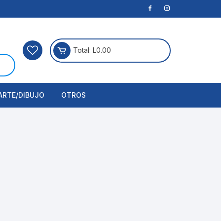
Total:
L
0.00
ARTE/DIBUJO
OTROS
rtículos Para Manualidades
ogía
erramientas
nstrumento de Dibujo