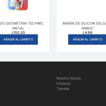
GO GEOMETRIA TECHNIC
BARRA DE SILICON DEL
METAL
AMIGO
L
152.20
L
4.66
AÑADIR AL CARRITO
AÑADIR AL CARRITO
Nuestra historia
Contacto
Tiendas