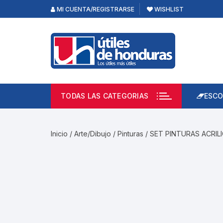
Skip
MI CUENTA/REGISTRARSE
WISHLIST
to
content
TODAS LAS CATEGORIAS
ESCO
Lápi
Emp
Inicio
/
Arte/Dibujo
/
Pinturas
/ SET PINTURAS ACRIL
Acce
Prod
Borr
Libre
Calc
Pape
Cuad
Limp