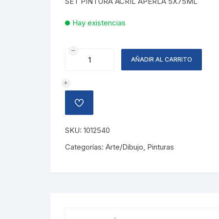
SET PINTURA ACRIL APERLA 5X75ML
Hay existencias
SET
AÑADIR AL CARRITO
PINTURAS
ACRILICAS
APERLADAS
cantidad
AÑADIR
A
LA
LISTA
SKU:
1012540
DE
DESEOS
Categorías:
Arte/Dibujo
,
Pinturas