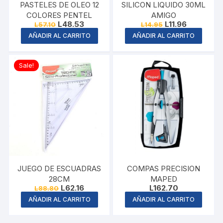
PASTELES DE OLEO 12
SILICON LIQUIDO 30ML
COLORES PENTEL
AMIGO
Original
Current
Original
Current
L
48.53
L
11.96
L
57.10
L
14.95
price
price
price
price
AÑADIR AL CARRITO
AÑADIR AL CARRITO
was:
is:
was:
is:
L57.10.
L48.53.
L14.95.
L11.96.
Sale!
JUEGO DE ESCUADRAS
COMPAS PRECISION
28CM
MAPED
Original
Current
L
62.16
L
162.70
L
88.80
price
price
AÑADIR AL CARRITO
AÑADIR AL CARRITO
was:
is:
L88.80.
L62.16.