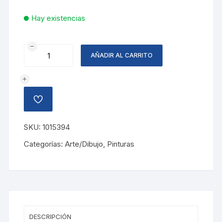
Hay existencias
TIZA
AÑADIR AL CARRITO
COLORES
PASTEL,
24
UNIDADES
AÑADIR
cantidad
A
LA
LISTA
SKU:
1015394
DE
DESEOS
Categorías:
Arte/Dibujo
,
Pinturas
DESCRIPCIÓN