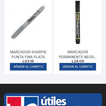
MARCADOR SHARPIE
MARCADOR
PUNTA FINA PLATA
PERMANENTE NEGRO,
L
63.19
L
24.09
MAPED
AÑADIR AL CARRITO
AÑADIR AL CARRITO