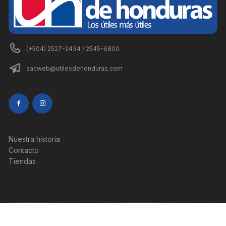
(+504) 2527-2434 / 2545-6800
sacweb@utilesdehonduras.com
Nuestra historia
Contacto
Tiendas