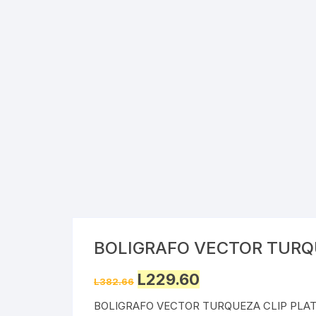
BOLIGRAFO VECTOR TURQ
Original
Current
L
229.60
L
382.66
price
price
was:
is:
BOLIGRAFO VECTOR TURQUEZA CLIP PLAT
L382.66.
L229.60.