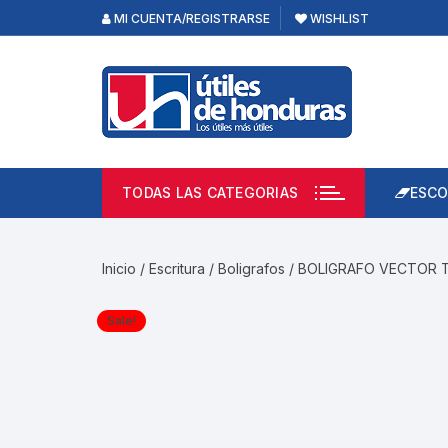
Skip
MI CUENTA/REGISTRARSE
WISHLIST
to
content
TODAS LAS CATEGORIAS
ESCO
Lápi
Emp
Inicio
/
Escritura
/
Boligrafos
/ BOLIGRAFO VECTOR 
Acce
Prod
Sale!
Borr
Libre
Calc
Pape
Cuad
Limp