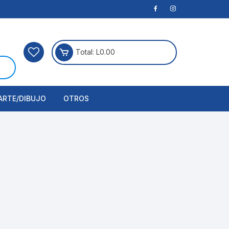
Total:
L
0.00
ARTE/DIBUJO
OTROS
rtículos Para Manualidades
ogía
erramientas
nstrumento de Dibujo