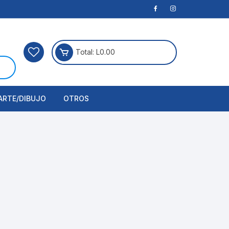
Total:
L
0.00
ARTE/DIBUJO
OTROS
rtículos Para Manualidades
ogía
erramientas
nstrumento de Dibujo