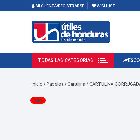
Skip
MI CUENTA/REGISTRARSE
WISHLIST
to
content
TODAS LAS CATEGORIAS
ESCO
Lápi
Emp
Inicio
/
Papeles
/
Cartulina
/ CARTULINA CORRUGAD
Acce
Prod
Sale!
Borr
Libre
Calc
Pape
Cuad
Limp