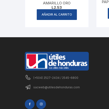
PAP
AMARILLO ORO
L
2.53
AÑADIR AL CARRITO
(+504) 2527-2434 / 2545-6800
sacweb@utilesdehonduras.com