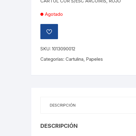
CARTUL COR S/ESC ARCOIRIS, ROJO
L57.04.
L28.52.
Agotado
AÑADIR
A
LA
LISTA
SKU:
1013090012
DE
DESEOS
Categorías:
Cartulina
,
Papeles
DESCRIPCIÓN
DESCRIPCIÓN