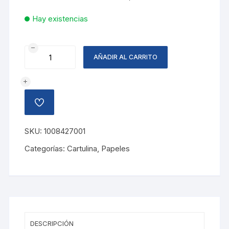
Hay existencias
CARTULINA
AÑADIR AL CARRITO
FLUORESCENTE
ROJO
cantidad
AÑADIR
A
LA
LISTA
SKU:
1008427001
DE
DESEOS
Categorías:
Cartulina
,
Papeles
DESCRIPCIÓN