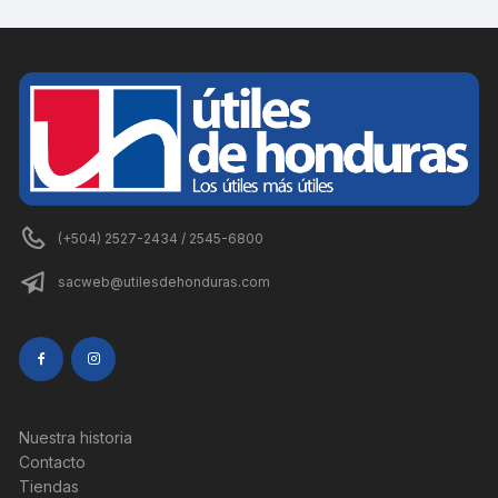
(+504) 2527-2434 / 2545-6800
sacweb@utilesdehonduras.com
Nuestra historia
Contacto
Tiendas