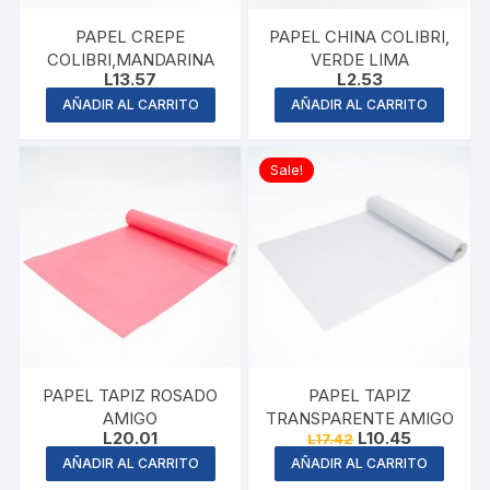
PAPEL CREPE
PAPEL CHINA COLIBRI,
COLIBRI,MANDARINA
VERDE LIMA
L
13.57
L
2.53
AÑADIR AL CARRITO
AÑADIR AL CARRITO
Sale!
PAPEL TAPIZ ROSADO
PAPEL TAPIZ
AMIGO
TRANSPARENTE AMIGO
Original
Current
L
20.01
L
10.45
L
17.42
price
price
AÑADIR AL CARRITO
AÑADIR AL CARRITO
was:
is:
L17.42.
L10.45.