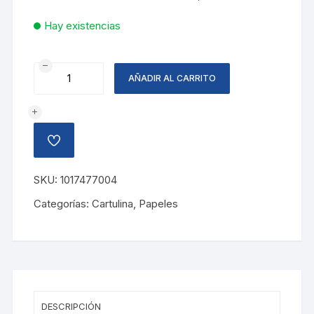
Hay existencias
CARTULINA
AÑADIR AL CARRITO
BICOLOR
NARANJA/AMARILLO
cantidad
AÑADIR
A
LA
LISTA
SKU:
1017477004
DE
DESEOS
Categorías:
Cartulina
,
Papeles
DESCRIPCIÓN