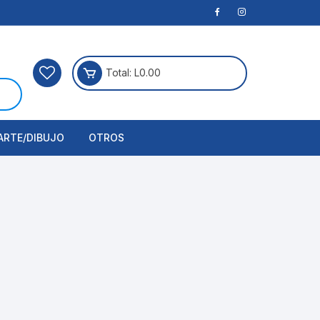
Total:
L
0.00
ARTE/DIBUJO
OTROS
rtículos Para Manualidades
ogía
erramientas
nstrumento de Dibujo