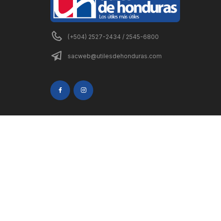
(+504) 2527-2434 / 2545-6800
sacweb@utilesdehonduras.com