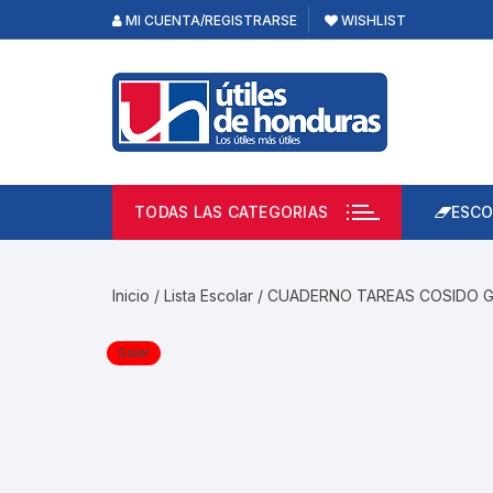
Skip
MI CUENTA/REGISTRARSE
WISHLIST
to
content
TODAS LAS CATEGORIAS
ESCO
Lápi
Emp
Inicio
/
Lista Escolar
/ CUADERNO TAREAS COSIDO 
Acce
Prod
Sale!
Borr
Libre
Calc
Pape
Cuad
Limp