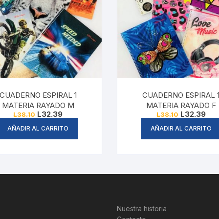
CUADERNO ESPIRAL 1
CUADERNO ESPIRAL 
MATERIA RAYADO M
MATERIA RAYADO F
Original
Current
Original
Cur
L
32.39
L
32.39
L
38.10
L
38.10
price
price
price
pric
was:
is:
was:
is:
AÑADIR AL CARRITO
AÑADIR AL CARRITO
L38.10.
L32.39.
L38.10.
L32
Nuestra historia