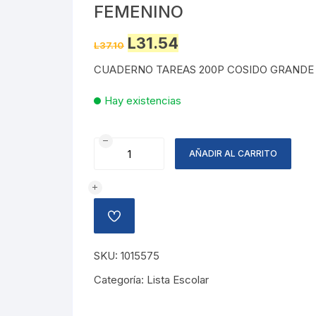
FEMENINO
Original
Current
L
31.54
L
37.10
price
price
was:
is:
CUADERNO TAREAS 200P COSIDO GRANDE
L37.10.
L31.54.
Hay existencias
CUADERNO
AÑADIR AL CARRITO
TAREAS
COSIDO
GRANDE
RAYADO
AÑADIR
FEMENINO
A
LA
cantidad
LISTA
SKU:
1015575
DE
DESEOS
Categoría:
Lista Escolar