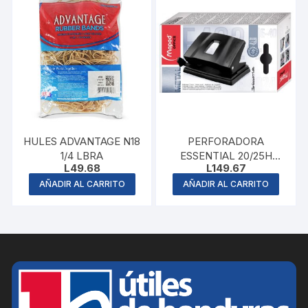
HULES ADVANTAGE N18
PERFORADORA
1/4 LBRA
ESSENTIAL 20/25H
L
49.68
L
149.67
MAPED
AÑADIR AL CARRITO
AÑADIR AL CARRITO