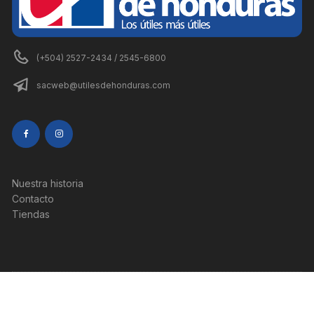
(+504) 2527-2434 / 2545-6800
sacweb@utilesdehonduras.com
Nuestra historia
Contacto
Tiendas