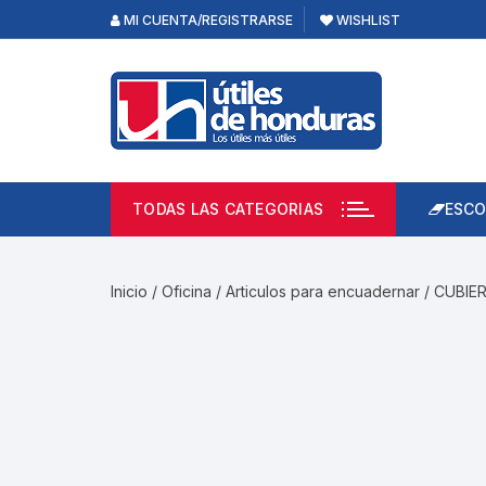
Skip
MI CUENTA/REGISTRARSE
WISHLIST
to
content
TODAS LAS CATEGORIAS
ESCO
Lápi
Emp
Inicio
/
Oficina
/
Articulos para encuadernar
/ CUBIE
Acce
Prod
Borr
Libre
Calc
Pape
Cuad
Limp