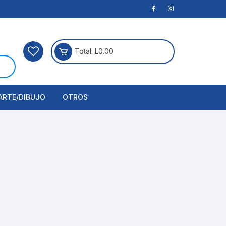
Total:
L
0.00
ARTE/DIBUJO
OTROS
rtículos Para Manualidades
ogía
erramientas
nstrumento de Dibujo