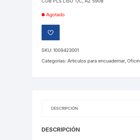
CUB PLS LISO T/C, AZ 5908
Agotado
AÑADIR
A
LA
LISTA
SKU:
1009423001
DE
DESEOS
Categorías:
Articulos para encuadernar
,
Ofici
DESCRIPCIÓN
DESCRIPCIÓN