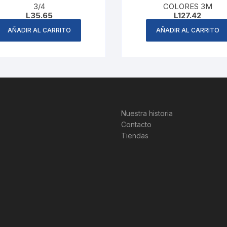
3/4
COLORES 3M
L
35.65
L
127.42
AÑADIR AL CARRITO
AÑADIR AL CARRITO
Nuestra historia
Contacto
Tiendas