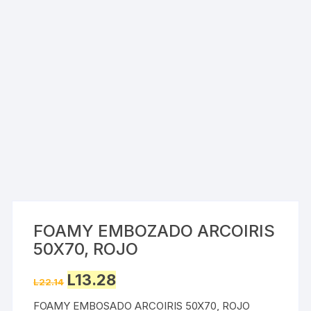
FOAMY EMBOZADO ARCOIRIS
50X70, ROJO
Original
Current
L
13.28
L
22.14
price
price
was:
is:
FOAMY EMBOSADO ARCOIRIS 50X70, ROJO
L22.14.
L13.28.