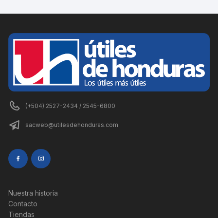
(+504) 2527-2434 / 2545-6800
sacweb@utilesdehonduras.com
Nuestra historia
Contacto
Tiendas