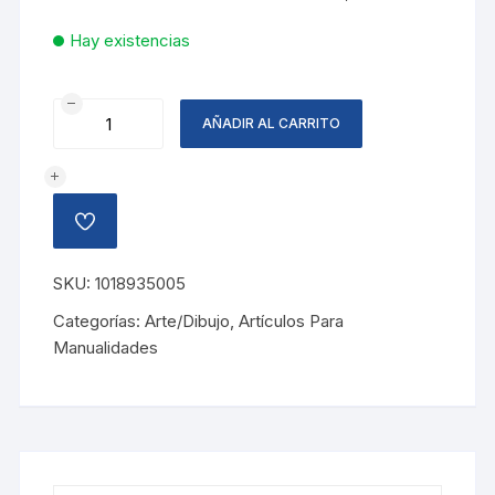
Hay existencias
FOAMY
AÑADIR AL CARRITO
EMBOZADO
ARCOIRIS
50X70,
ROJO
AÑADIR
cantidad
A
LA
LISTA
SKU:
1018935005
DE
DESEOS
Categorías:
Arte/Dibujo
,
Artículos Para
Manualidades