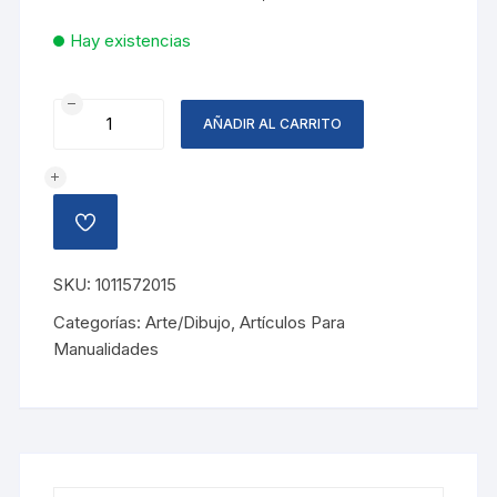
Hay existencias
FOAMY
AÑADIR AL CARRITO
ESCARCHADO,
AZUL
OSCURO
cantidad
AÑADIR
A
LA
LISTA
SKU:
1011572015
DE
DESEOS
Categorías:
Arte/Dibujo
,
Artículos Para
Manualidades