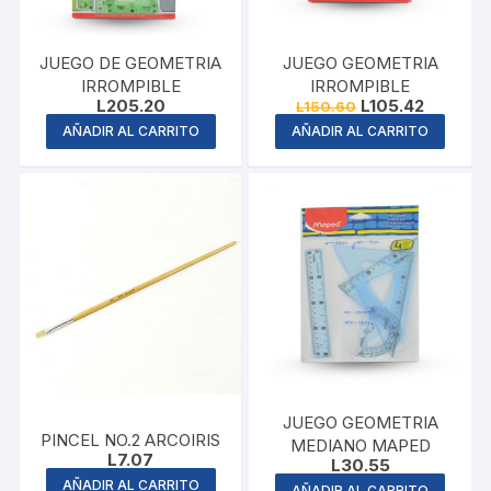
JUEGO DE GEOMETRIA
JUEGO GEOMETRIA
IRROMPIBLE
IRROMPIBLE
Original
Current
L
205.20
L
105.42
L
150.60
price
price
AÑADIR AL CARRITO
AÑADIR AL CARRITO
was:
is:
L150.60.
L105.42.
JUEGO GEOMETRIA
PINCEL NO.2 ARCOIRIS
MEDIANO MAPED
L
7.07
L
30.55
AÑADIR AL CARRITO
AÑADIR AL CARRITO