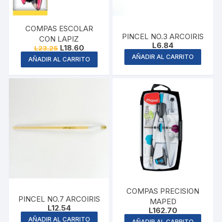
COMPAS ESCOLAR
PINCEL NO.3 ARCOIRIS
CON LAPIZ
L
6.84
Original
Current
L
18.60
L
23.25
price
price
AÑADIR AL CARRITO
AÑADIR AL CARRITO
was:
is:
L23.25.
L18.60.
COMPAS PRECISION
PINCEL NO.7 ARCOIRIS
MAPED
L
12.54
L
162.70
AÑADIR AL CARRITO
AÑADIR AL CARRITO