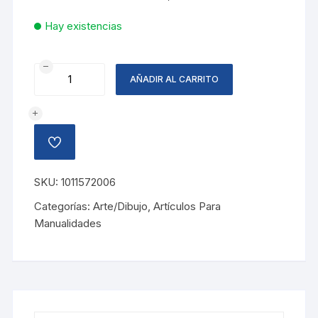
Hay existencias
FOAMY
AÑADIR AL CARRITO
ESCARCHADO
NARANJA
cantidad
AÑADIR
A
LA
LISTA
SKU:
1011572006
DE
DESEOS
Categorías:
Arte/Dibujo
,
Artículos Para
Manualidades