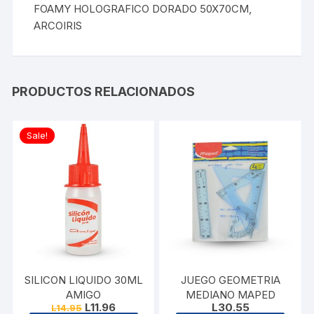
FOAMY HOLOGRAFICO DORADO 50X70CM,
ARCOIRIS
PRODUCTOS RELACIONADOS
Sale!
SILICON LIQUIDO 30ML
JUEGO GEOMETRIA
AMIGO
MEDIANO MAPED
Original
Current
L
11.96
L
30.55
L
14.95