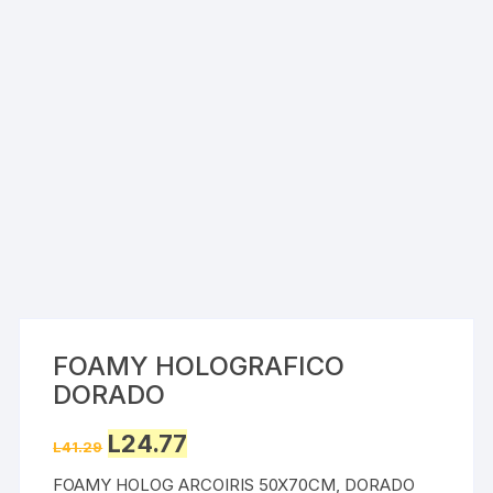
FOAMY HOLOGRAFICO
DORADO
Original
Current
L
24.77
L
41.29
price
price
was:
is:
FOAMY HOLOG ARCOIRIS 50X70CM, DORADO
L41.29.
L24.77.