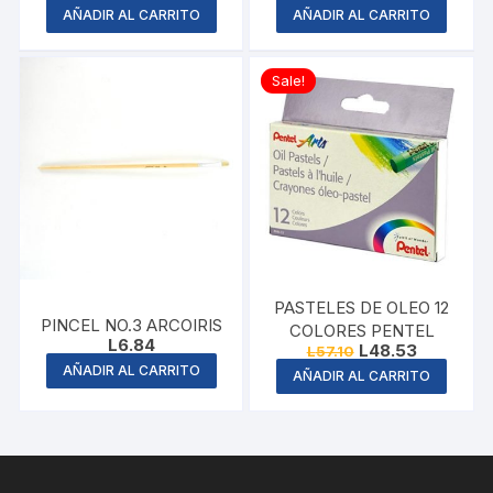
price
price
AÑADIR AL CARRITO
AÑADIR AL CARRITO
was:
is:
L14.95.
L11.96.
Sale!
PASTELES DE OLEO 12
PINCEL NO.3 ARCOIRIS
COLORES PENTEL
L
6.84
Original
Current
L
48.53
L
57.10
price
price
AÑADIR AL CARRITO
AÑADIR AL CARRITO
was:
is:
L57.10.
L48.53.