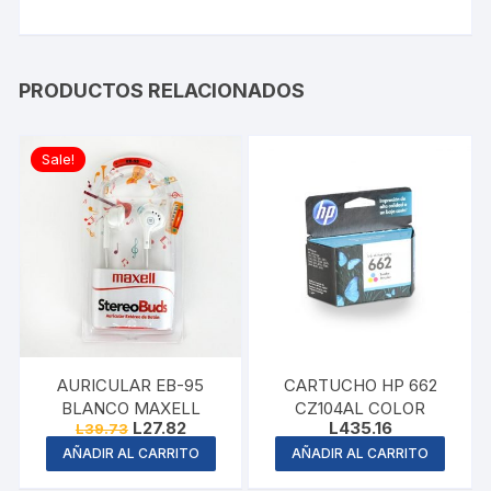
PRODUCTOS RELACIONADOS
Sale!
AURICULAR EB-95
CARTUCHO HP 662
BLANCO MAXELL
CZ104AL COLOR
Original
Current
L
27.82
L
435.16
L
39.73
price
price
AÑADIR AL CARRITO
AÑADIR AL CARRITO
was:
is:
L39.73.
L27.82.