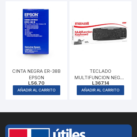
CINTA NEGRA ER-38B
TECLADO
EPSON
MULTIFUNCION NEGRO
L
56.70
L
367.14
MAXELL
AÑADIR AL CARRITO
AÑADIR AL CARRITO