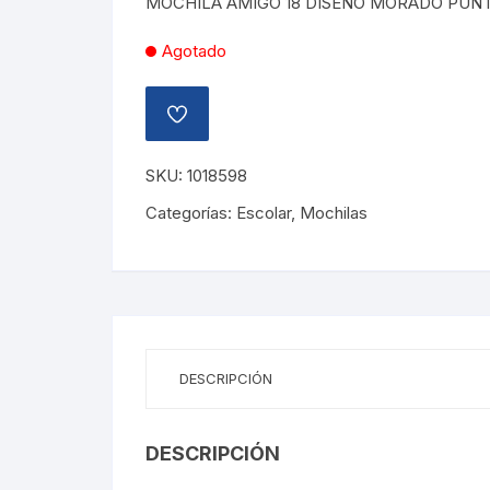
MOCHILA AMIGO 18 DISEÑO MORADO PUN
L409.86.
L245.92.
Agotado
AÑADIR
A
LA
LISTA
SKU:
1018598
DE
DESEOS
Categorías:
Escolar
,
Mochilas
DESCRIPCIÓN
DESCRIPCIÓN