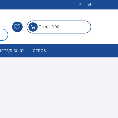
Total:
L
0.00
ARTE/DIBUJO
OTROS
rtículos Para Manualidades
ogía
erramientas
nstrumento de Dibujo