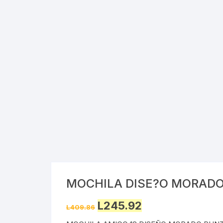
Cray
Stic
Saca
Pint
Plast
Tarj
Tijer
Gom
MOCHILA DISE?O MORADO
Marc
Original
Current
L
245.92
L
409.86
price
price
was:
is: