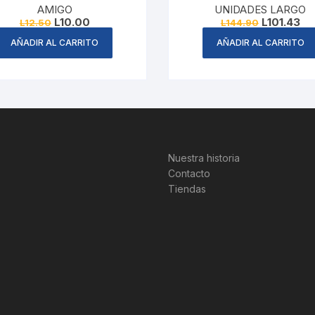
AMIGO
UNIDADES LARGO
Original
Current
Original
Cur
L
10.00
L
101.43
L
12.50
L
144.90
price
price
price
pri
was:
is:
was:
is:
AÑADIR AL CARRITO
AÑADIR AL CARRITO
L12.50.
L10.00.
L144.90.
L10
Nuestra historia
Contacto
Tiendas