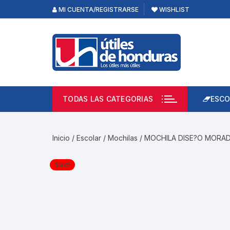
Skip
MI CUENTA/REGISTRARSE
WISHLIST
to
content
TODAS LAS CATEGORIAS
ESCO
Lápi
Emp
Inicio
/
Escolar
/
Mochilas
/ MOCHILA DISE?O MORA
Acce
Prod
Sale!
Borr
Libre
Calc
Pape
Cuad
Limp