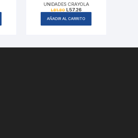
UNIDADES CRAYOLA
rent
Original
Current
L
57.26
L
81.80
ce
price
price
was:
is:
AÑADIR AL CARRITO
1.43.
L81.80.
L57.26.