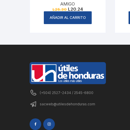
AMIGO
Original
Current
L
20.24
L
25.30
price
price
was:
is:
AÑADIR AL CARRITO
L25.30.
L20.24.
(+504) 2527-2434 / 2545-6800
sacweb@utilesdehonduras.com