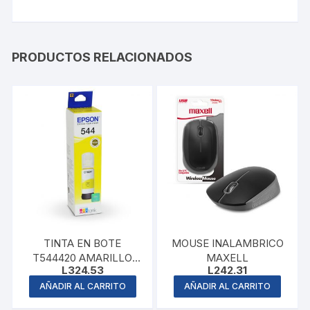
PRODUCTOS RELACIONADOS
TINTA EN BOTE
MOUSE INALAMBRICO
T544420 AMARILLO
MAXELL
L
324.53
L
242.31
EPSON
AÑADIR AL CARRITO
AÑADIR AL CARRITO