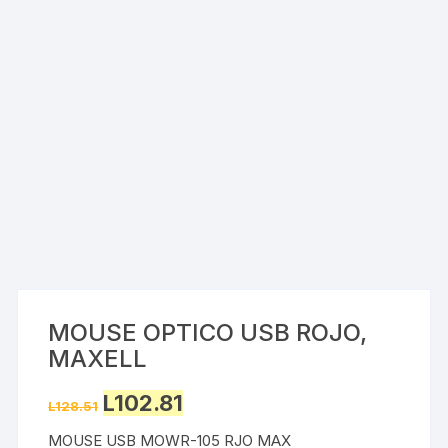
MOUSE OPTICO USB ROJO,
MAXELL
Original
Current
L
102.81
L
128.51
price
price
was:
is:
MOUSE USB MOWR-105 RJO MAX
L128.51.
L102.81.