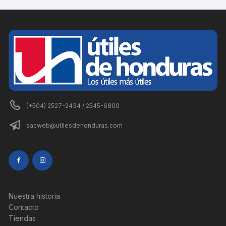
(+504) 2527-2434 / 2545-6800
sacweb@utilesdehonduras.com
Nuestra historia
Contacto
Tiendas