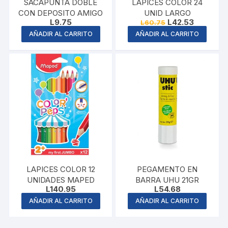
SACAPUNTA DOBLE
LAPICES COLOR 24
CON DEPOSITO AMIGO
UNID LARGO
Original
Current
L
9.75
L
42.53
L
60.75
price
price
AÑADIR AL CARRITO
AÑADIR AL CARRITO
was:
is:
L60.75.
L42.53.
LAPICES COLOR 12
PEGAMENTO EN
UNIDADES MAPED
BARRA UHU 21GR
L
140.95
L
54.68
AÑADIR AL CARRITO
AÑADIR AL CARRITO