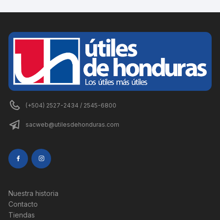
(+504) 2527-2434 / 2545-6800
sacweb@utilesdehonduras.com
Nuestra historia
Contacto
Tiendas