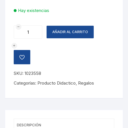
Hay existencias
SET
AÑADIR AL CARRITO
DE
ESCRITURA
KIDY
LEARN
AÑADIR
4
A
LA
PZA
LISTA
SKU:
1023558
DE
cantidad
DESEOS
Categorías:
Producto Didactico
,
Regalos
DESCRIPCIÓN