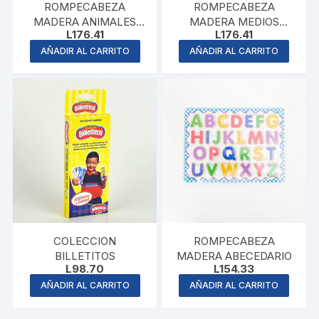
ROMPECABEZA
ROMPECABEZA
MADERA ANIMALES
MADERA MEDIOS
L
176.41
L
176.41
GRANJA
TRANSPORTE
AÑADIR AL CARRITO
AÑADIR AL CARRITO
COLECCION
ROMPECABEZA
BILLETITOS
MADERA ABECEDARIO
L
98.70
L
154.33
AÑADIR AL CARRITO
AÑADIR AL CARRITO