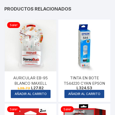
PRODUCTOS RELACIONADOS
Sale!
AURICULAR EB-95
TINTA EN BOTE
BLANCO MAXELL
T544220 CYAN EPSON
Original
Current
L
27.82
L
324.53
L
39.73
price
price
AÑADIR AL CARRITO
AÑADIR AL CARRITO
was:
is:
L39.73.
L27.82.
Sale!
Sale!