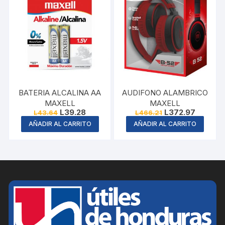
BATERIA ALCALINA AA
AUDIFONO ALAMBRICO
MAXELL
MAXELL
Original
Current
Original
Current
L
39.28
L
372.97
L
43.64
L
466.21
price
price
price
price
AÑADIR AL CARRITO
AÑADIR AL CARRITO
was:
is:
was:
is:
L43.64.
L39.28.
L466.21.
L372.97.