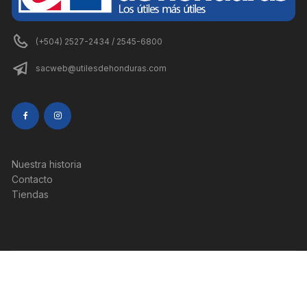
(+504) 2527-2434 / 2545-6800
sacweb@utilesdehonduras.com
Nuestra historia
Contacto
Tiendas