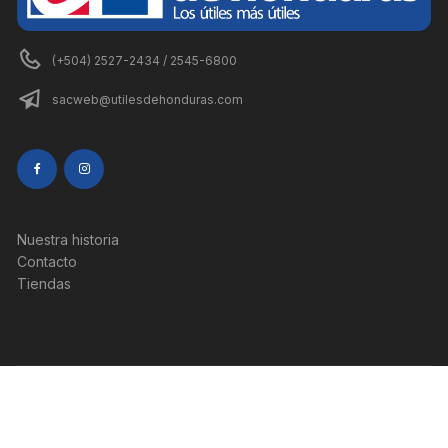
(+504) 2527-2434 / 2545-6800
sacweb@utilesdehonduras.com
Nuestra historia
Contacto
Tiendas