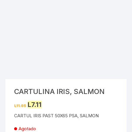
CARTULINA IRIS, SALMON
Original
Current
L
7.11
L
11.85
price
price
was:
is:
CARTUL IRIS PAST 50X65 PSA, SALMON
L11.85.
L7.11.
Agotado