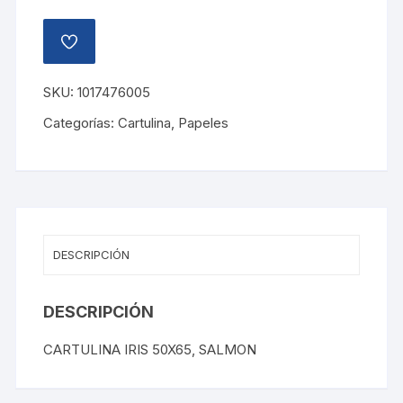
AÑADIR
A
LA
LISTA
SKU:
1017476005
DE
DESEOS
Categorías:
Cartulina
,
Papeles
DESCRIPCIÓN
DESCRIPCIÓN
CARTULINA IRIS 50X65, SALMON