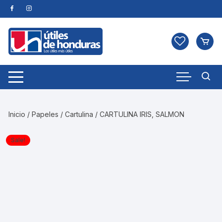
Skip
to
content
Inicio
/
Papeles
/
Cartulina
/ CARTULINA IRIS, SALMON
Sale!