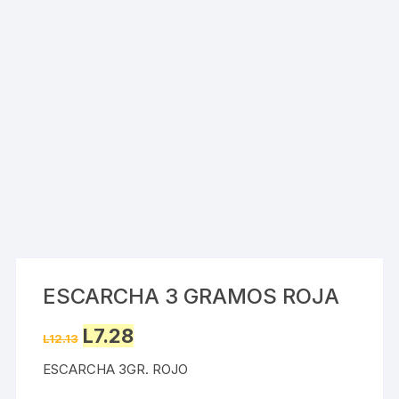
ESCARCHA 3 GRAMOS ROJA
Original
Current
L
7.28
L
12.13
price
price
was:
is:
ESCARCHA 3GR. ROJO
L12.13.
L7.28.