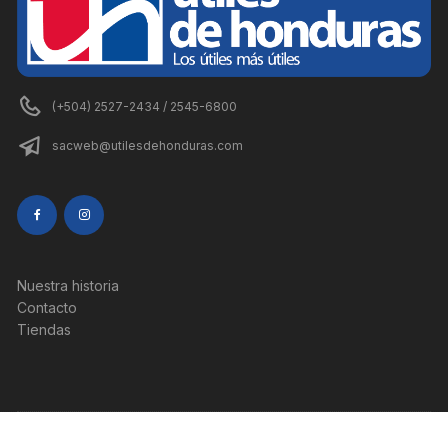
(+504) 2527-2434 / 2545-6800
sacweb@utilesdehonduras.com
Nuestra historia
Contacto
Tiendas