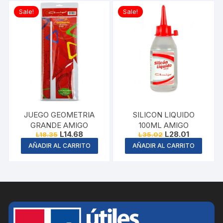
Sale!
Sale!
JUEGO GEOMETRIA
SILICON LIQUIDO
GRANDE AMIGO
100ML AMIGO
Original
Current
Original
Current
L
14.68
L
28.01
L
18.35
L
35.02
price
price
price
price
AÑADIR AL CARRITO
AÑADIR AL CARRITO
was:
is:
was:
is:
L18.35.
L14.68.
L35.02.
L28.01.